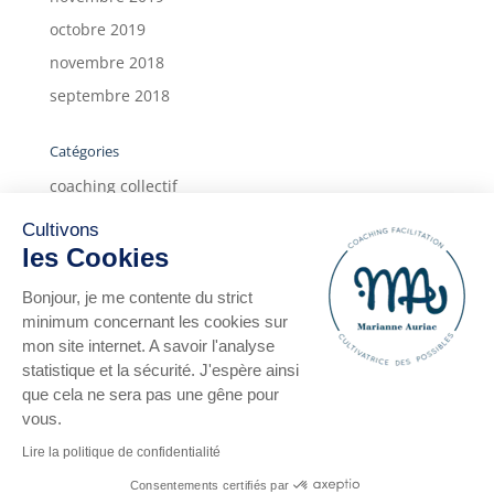
octobre 2019
novembre 2018
septembre 2018
Catégories
coaching collectif
coaching individuel
Cultivons
deux ans
les Cookies
form'action
Bonjour, je me contente du strict
Infos
minimum concernant les cookies sur
mon site internet. A savoir l'analyse
témoignages
statistique et la sécurité. J'espère ainsi
témoignages clients
que cela ne sera pas une gêne pour
vous.
Lire la politique de confidentialité
Consentements certifiés par
© COPYRIGHT - MARIANNE AURIAC -
MENTIONS LÉGALES
-
BY STUDIO À