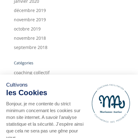
janvier 2020
décembre 2019
novembre 2019
octobre 2019
novembre 2018
septembre 2018
Catégories
coaching collectif
coaching individuel
Cultivons
deux ans
les Cookies
form'action
Bonjour, je me contente du strict
Infos
minimum concernant les cookies sur
mon site internet. A savoir l'analyse
témoignages
statistique et la sécurité. J'espère ainsi
témoignages clients
que cela ne sera pas une gêne pour
vous.