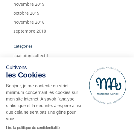
novembre 2019
octobre 2019
novembre 2018
septembre 2018
Catégories
coaching collectif
coaching individuel
Cultivons
deux ans
les Cookies
form'action
Bonjour, je me contente du strict
Infos
minimum concernant les cookies sur
mon site internet. A savoir l'analyse
témoignages
statistique et la sécurité. J'espère ainsi
témoignages clients
que cela ne sera pas une gêne pour
vous.
Lire la politique de confidentialité