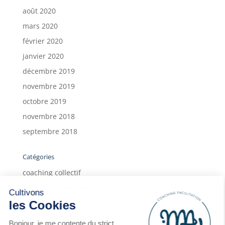
août 2020
mars 2020
février 2020
janvier 2020
décembre 2019
novembre 2019
octobre 2019
novembre 2018
septembre 2018
Catégories
coaching collectif
coaching individuel
Cultivons
deux ans
les Cookies
form'action
Bonjour, je me contente du strict